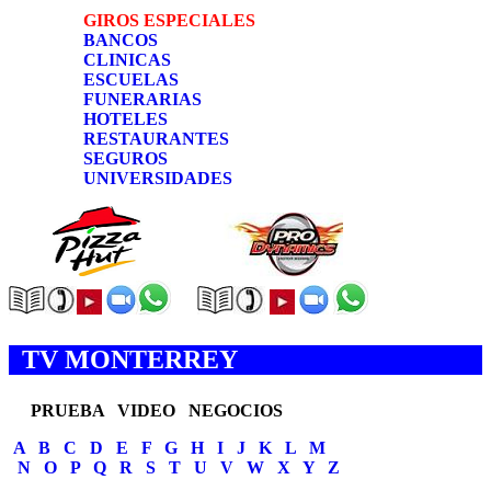
GIROS ESPECIALES
BANCOS
CLINICAS
ESCUELAS
FUNERARIAS
HOTELES
RESTAURANTES
SEGUROS
UNIVERSIDADES
TV MONTERREY
PRUEBA VIDEO NEGOCIOS
A
B
C
D
E
F
G
H
I
J
K
L
M
N
O
P
Q
R
S
T
U
V
W
X
Y
Z